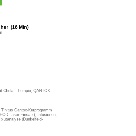
cher (16 Min)
en
it Chelat-Therapie, QANTOX-
 Tinitus Qantox-Kurprogramm
HOD-Laser-Einsatz), Infusionen,
lblutanalyse (Dunkelfeld-