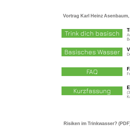
Vortrag Karl Heinz Asenbau
T
Trink dich basisch
A
B
V
Basisches Wasser
D
F
FAQ
F
E
Kurzfassung
(
K
Risiken im Trinkwasser? (PDF