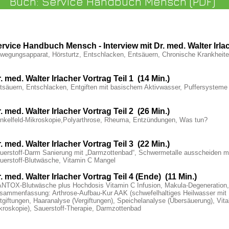
Buch: Service Handbuch Mensch (PDF)
rvice Handbuch Mensch - Interview mit Dr. med. Walter Irla
wegungsapparat, Hörsturtz, Entschlacken, Entsäuern, Chronische Krankheit
. med. Walter Irlacher Vortrag Teil 1 (14 Min.)
tsäuern, Entschlacken, Entgiften mit basischem Aktivwasser, Puffersysteme
. med. Walter Irlacher Vortrag Teil 2 (26 Min.)
nkelfeld-Mikroskopie,Polyarthrose, Rheuma, Entzündungen, Was tun?
. med. Walter Irlacher Vortrag Teil 3 (22 Min.)
uerstoff-Darm Sanierung mit „Darmzottenbad“, Schwermetalle ausscheiden m
uerstoff-Blutwäsche, Vitamin C Mangel
. med. Walter Irlacher Vortrag Teil 4 (Ende) (11 Min.)
NTOX-Blutwäsche plus Hochdosis Vitamin C Infusion, Makula-Degeneration,
sammenfassung: Arthrose-Aufbau-Kur AAK (schwefelhaltiges Heilwasser mit 
tgiftungen, Haaranalyse (Vergiftungen), Speichelanalyse (Übersäuerung), Vita
kroskopie), Sauerstoff-Therapie, Darmzottenbad