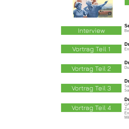
Se
Interview
Be
Dr
Vortrag Teil 1
En
Dr
Vortrag Teil 2
Du
Dr
Sa
Vortrag Teil 3
Sa
Dr
QA
Vortrag Teil 4
Zu
En
Mi