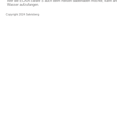
Wer die ECAIA carafe S auch beim Reisen dabeihaben möchte, kann ans
Wasser aufzufangen.
Copyright 2024
Salvisberg