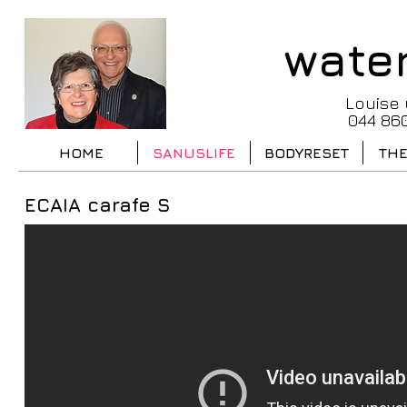
water
Louise 
044 860
HOME
SANUSLIFE
BODYRESET
THE
ECAIA carafe S