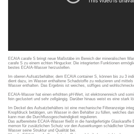
ECAIA carafe S bringt neue Maßstäbe im Bereich der mineralischen Wass
carafe S zu einem echten Hingucker. Die integrierten Funktionen ermöglic
bestes ECAIA-Wasser herzustellen.
Im oberen Aufsatzbehälter, dem ECAIA container S, können bis zu 3 indiv
dient dazu, im Wasser enthaltene Schadstoffe zu reduzieren und mittels 
Wasser enthalten. Das Ergebnis ist weiches, süffiges und wohlschme
ECAIA-Wasser hat einen erhöhten pH-Wert, ist elektronenreich und somit
fein geclustert und sehr zellgängig. Darüber hinaus weist es eine stark l
Im Deckel des Aufsatzbehälters ist eine mechanische Filteranzeige integr
Knopfdruck betätigen, um Wasser in den Behälter zu füllen, welches dann d
kann man die Durchflussgeschwindigkeit regulieren.
Das aufbereitete ECAIA-Wasser fließt in die handgefertigte Glaskaraffe 
memon für zusätzlichen Schutz vor den Auswirkungen schädlicher Umwe
Wasser seine Struktur und Qualität bei.