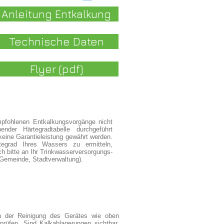
Anleitung Entkalkung
Technische Daten
Flyer (pdf)
mpfohlenen Entkalkungsvorgänge nicht
ender Härtegradtabelle durchgeführt
keine Garantieleistung gewährt werden.
grad Ihres Wassers zu ermitteln,
h bitte an Ihr Trinkwasserversorgungs-
Gemeinde, Stadtverwaltung).
n der Reinigung des Gerätes wie oben
rüfen. Sind Kalkablagerungen sichtbar,