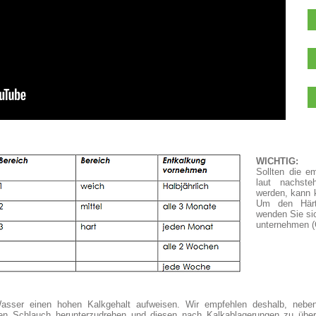
WICHTIG:
Sollten die e
laut nachsteh
werden, kann 
Um den Härte
wenden Sie sic
unternehmen (
asser einen hohen Kalkgehalt aufweisen. Wir empfehlen deshalb, nebe
len Schlauch herunterzudrehen und diesen nach Kalkablagerungen zu überp