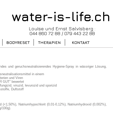
water-is-life.ch
Louise und Ernst Salvisberg :
044 860 72 88 / 079 443 22 88
BODYRESET
THERAPIEN
KONTAKT
rendes und geruchsneutralisierendes Hygiene-Spray in wässriger Lösung,
sneutralisationsmittel in einem
terien und Viren
R GUT“ bewertet
fungizid, viruzid, levurozid und sporizid
stoffe, Duftstoff
d (<1,50%), Natriumhypochlorit (0,01-0,12%), Natriumhydroxid (0,002%),
g/100g).