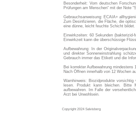
Besonderheit: Vom deutschen Forschung
Prüfungen am Menschen“ mit der Note “
Gebrauchsanweisung: ECAIA+ allhygienic
Zum Desinfizieren, die Fläche, die optisc
eine dünne, leicht feuchte Schicht bildet.
Einwirkzeiten: 60 Sekunden (bakterizid-f
Einwirkzeit kann die überschüssige Flü
Aufbewahrung: In der Originalverpackun
und direkter Sonneneinstrahlung schüt
Gebrauch immer das Etikett und die Info
Bei korrekter Aufbewahrung mindestens 
Nach Öffnen innerhalb von 12 Wochen a
Warnhinweis: Biozidprodukte vorsichti
lesen. Produkt kann bleichen. Bitte M
aufbewahren. Im Falle der versehentlich
Arzt bei Unwohlsein.
Copyright 2024
Salvisberg