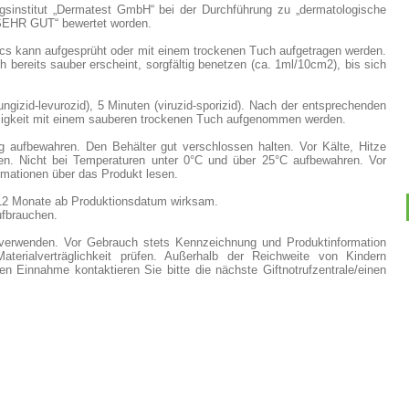
sinstitut „Dermatest GmbH“ bei der Durchführung zu „dermatologische
SEHR GUT“ bewertet worden.
s kann aufgesprüht oder mit einem trockenen Tuch aufgetragen werden.
h bereits sauber erscheint, sorgfältig benetzen (ca. 1ml/10cm2), bis sich
ungizid-levurozid), 5 Minuten (viruzid-sporizid). Nach der entsprechenden
ssigkeit mit einem sauberen trockenen Tuch aufgenommen werden.
g aufbewahren. Den Behälter gut verschlossen halten. Vor Kälte, Hitze
zen. Nicht bei Temperaturen unter 0°C und über 25°C aufbewahren. Vor
rmationen über das Produkt lesen.
12 Monate ab Produktionsdatum wirksam.
ufbrauchen.
g verwenden. Vor Gebrauch stets Kennzeichnung und Produktinformation
aterialverträglichkeit prüfen. Außerhalb der Reichweite von Kindern
en Einnahme kontaktieren Sie bitte die nächste Giftnotrufzentrale/einen